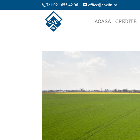
Tel: 021.655.42.96
office@cncifn.ro
ACASĂ
CREDITE