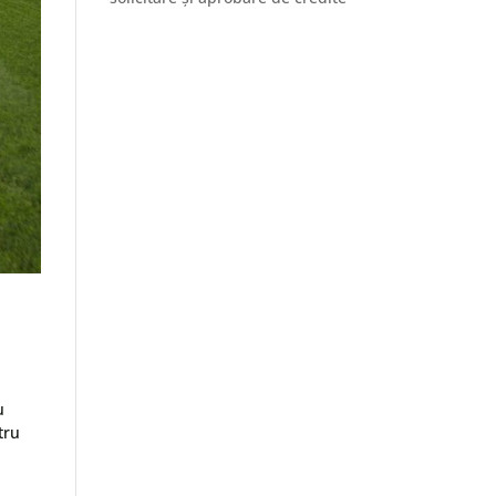
u
tru