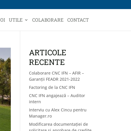
OI
UTILE
COLABORARE
CONTACT
ARTICOLE
RECENTE
Colaborare CNC IFN – AFIR –
Garanții FEADR 2021-2022
Factoring de la CNC IFN
CNC IFN angajează – Auditor
intern
Interviu cu Alex Cincu pentru
Manager.ro
Modificarea documentației de
solicitare și aprobare de credite