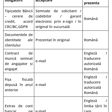
obligatorii
acceptare
prezenta
Tipizatele Băncii
Semnate de solicitant /
– cerere de
codebitor / garant
Română
credit, acord
electronic prin e-sign / în
CRC/BC,GDPR
original în sucursală
Documentele de
identitate ale
Prezentat în original
Română
clientului
Contract de
Engleză /
muncă semnat
traducere
e-mail
de angajator și
autorizată
angajat
Română
Engleză /
Fișa fiscală
traducere
depusă în anul
e-mail
autorizată
anterior
Română
Engleză /
Extras de cont
limba țării în
bancar pe
e-mail
care