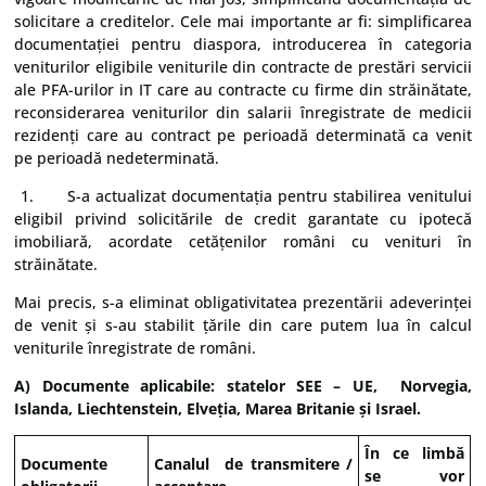
solicitare a creditelor. Cele mai importante ar fi: simplificarea
documentației pentru diaspora, introducerea în categoria
veniturilor eligibile veniturile din contracte de prestări servicii
ale PFA-urilor in IT care au contracte cu firme din străinătate,
reconsiderarea veniturilor din salarii înregistrate de medicii
rezidenți care au contract pe perioadă determinată ca venit
pe perioadă nedeterminată.
1. S-a actualizat documentația pentru stabilirea venitului
eligibil privind solicitările de credit garantate cu ipotecă
imobiliară, acordate cetățenilor români cu venituri în
străinătate.
Mai precis, s-a eliminat obligativitatea prezentării adeverinței
de venit și s-au stabilit țările din care putem lua în calcul
veniturile înregistrate de români.
A) Documente aplicabile: statelor SEE – UE, Norvegia,
Islanda, Liechtenstein, Elveția, Marea Britanie și Israel.
În ce limbă
Documente
Canalul de transmitere /
se vor