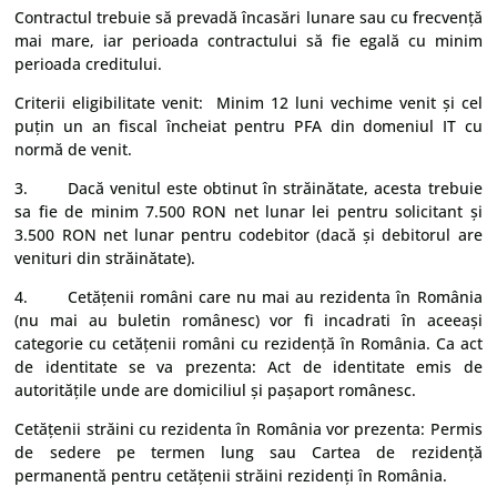
Contractul trebuie să prevadă încasări lunare sau cu frecvență
mai mare, iar perioada contractului să fie egală cu minim
perioada creditului.
Criterii eligibilitate venit: Minim 12 luni vechime venit și cel
puțin un an fiscal încheiat pentru PFA din domeniul IT cu
normă de venit.
3. Dacă venitul este obtinut în străinătate, acesta trebuie
sa fie de minim 7.500 RON net lunar lei pentru solicitant și
3.500 RON net lunar pentru codebitor (dacă și debitorul are
venituri din străinătate).
4. Cetățenii români care nu mai au rezidenta în România
(nu mai au buletin românesc) vor fi incadrati în aceeași
categorie cu cetățenii români cu rezidență în România. Ca act
de identitate se va prezenta: Act de identitate emis de
autoritățile unde are domiciliul și pașaport românesc.
Cetățenii străini cu rezidenta în România vor prezenta: Permis
de sedere pe termen lung sau Cartea de rezidență
permanentă pentru cetățenii străini rezidenți în România.