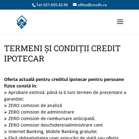
Tel: 021.655.42.96
office@cncifn.ro
TERMENI ȘI CONDIȚII CREDIT
IPOTECAR
Oferta actuală pentru creditul ipotecar pentru persoane
fizice constă în:
⮚ Aprobare extinsă: până la 6 luni termen de prezentare a
garanției;
⮚ ZERO comision de analiză
⮚ ZERO comision de administrare
⮚ ZERO comision de rambursare anticipată;
⮚ ZERO comision deschidere/administrare cont
⮚ Internet Banking, Mobile Banking gratuite;
⮚ Fără obligativitatea unei asigurări de viață sau oferta